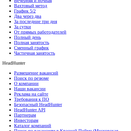
Вечерняя и ночная
Вахтовый метод
График 5/2
Два через два
За последние три дня
За сутки
От прямых работодателей
Полный день
Полная занятость
Сменный график
Частичная занятость
HeadHunter
Размещение вакансий
Поиск по резюме
О компании
Наши вакансии
Реклама на сайте
Требования к ПО
Безопасный HeadHunter
HeadHunter API
Партнерам
Инвесторам
Каталог компаний
Поиск по вакансиям в Красной Пойме (Московская